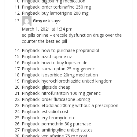
Pingback:
digoxinmg medication
Pingback:
order terbinafine 250 mg
Pingback:
buy lamotrigine 200 mg
Gmyxzk
says:
March 1, 2021 at 1:34 pm
ed pills online –
erectile dysfunction drugs over the
counter
the best ed pill
Pingback:
how to purchase propranolol
Pingback:
azathioprine nz
Pingback:
how to buy loperamide
Pingback:
sumatriptan 25 mg generic
Pingback:
isosorbide 20mg medication
Pingback:
hydrochlorothiazide united kingdom
Pingback:
glipizide cheap
Pingback:
nitrofurantoin 100 mg generic
Pingback:
order fluticasone 50mcg
Pingback:
etodolac 200mg without a prescription
Pingback:
estradiol cost
Pingback:
erythromycin otc
Pingback:
permethrin 30g purchase
Pingback:
amitriptyline united states
Pingback:
venlafaxine 75 mg cost