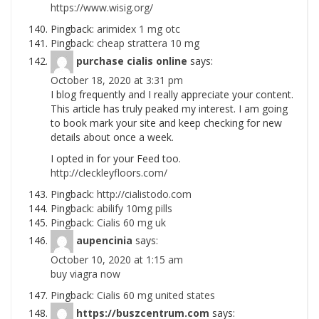
https://www.wisig.org/
Pingback:
arimidex 1 mg otc
Pingback:
cheap strattera 10 mg
purchase cialis online
says:
October 18, 2020 at 3:31 pm
I blog frequently and I really appreciate your content.
This article has truly peaked my interest. I am going
to book mark your site and keep checking for new
details about once a week.
I opted in for your Feed too.
http://cleckleyfloors.com/
Pingback:
http://cialistodo.com
Pingback:
abilify 10mg pills
Pingback:
Cialis 60 mg uk
aupencinia
says:
October 10, 2020 at 1:15 am
buy viagra now
Pingback:
Cialis 60 mg united states
https://buszcentrum.com
says: