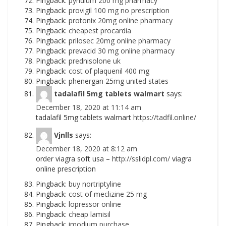
Pingback:
pyridium 200 mg pharmacy
Pingback:
provigil 100 mg no prescription
Pingback:
protonix 20mg online pharmacy
Pingback:
cheapest procardia
Pingback:
prilosec 20mg online pharmacy
Pingback:
prevacid 30 mg online pharmacy
Pingback:
prednisolone uk
Pingback:
cost of plaquenil 400 mg
Pingback:
phenergan 25mg united states
tadalafil 5mg tablets walmart
says:
December 18, 2020 at 11:14 am
tadalafil 5mg tablets walmart
https://tadfil.online/
Vjnlls
says:
December 18, 2020 at 8:12 am
order viagra soft usa –
http://sslidpl.com/
viagra
online prescription
Pingback:
buy nortriptyline
Pingback:
cost of meclizine 25 mg
Pingback:
lopressor online
Pingback:
cheap lamisil
Pingback:
imodium purchase