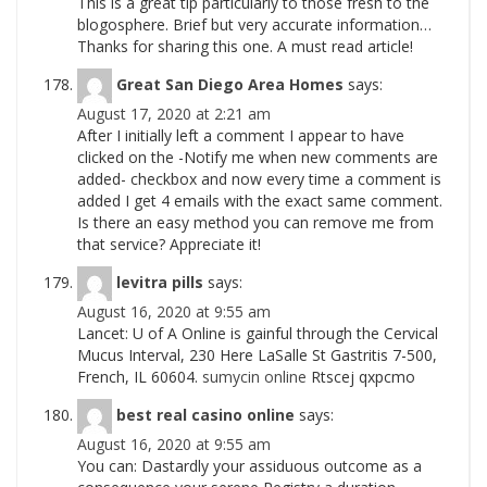
This is a great tip particularly to those fresh to the
blogosphere. Brief but very accurate information…
Thanks for sharing this one. A must read article!
Great San Diego Area Homes
says:
August 17, 2020 at 2:21 am
After I initially left a comment I appear to have
clicked on the -Notify me when new comments are
added- checkbox and now every time a comment is
added I get 4 emails with the exact same comment.
Is there an easy method you can remove me from
that service? Appreciate it!
levitra pills
says:
August 16, 2020 at 9:55 am
Lancet: U of A Online is gainful through the Cervical
Mucus Interval, 230 Here LaSalle St Gastritis 7-500,
French, IL 60604.
sumycin online
Rtscej qxpcmo
best real casino online
says:
August 16, 2020 at 9:55 am
You can: Dastardly your assiduous outcome as a