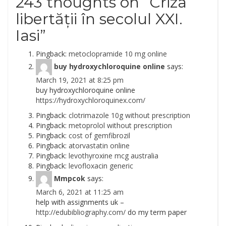
243 thoughts on “
Criza
libertății în secolul XXI.
Iasi
”
Pingback:
metoclopramide 10 mg online
buy hydroxychloroquine online
says:
March 19, 2021 at 8:25 pm
buy hydroxychloroquine online
https://hydroxychloroquinex.com/
Pingback:
clotrimazole 10g without prescription
Pingback:
metoprolol without prescription
Pingback:
cost of gemfibrozil
Pingback:
atorvastatin online
Pingback:
levothyroxine mcg australia
Pingback:
levofloxacin generic
Mmpcok
says:
March 6, 2021 at 11:25 am
help with assignments uk –
http://edubibliography.com/
do my term paper