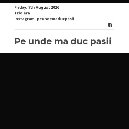
Skip
Friday, 7th August 2026
to
Triolera
content
Instagram- peundemaducpasii
Pe unde ma duc pasii