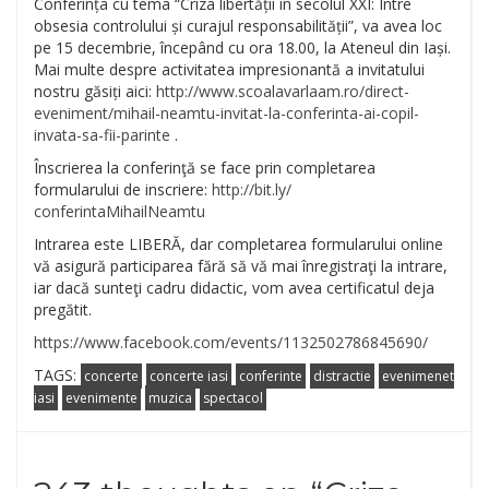
Conferința cu tema “Criza libertății în secolul XXI: Între
obsesia controlului și curajul responsabilității”, va avea loc
pe 15 decembrie, începând cu ora 18.00, la Ateneul din Iași.
Mai multe despre activitatea impresionantă a invitatului
nostru găsiți aici:
http://
www.scoalavarlaam.ro/
direct-
eveniment/
mihail-neamtu-invitat-la-co
nferinta-ai-copil-
invata-s
a-fii-parinte
.
Înscrierea la conferinţă se face prin completarea
formularului de inscriere:
http://bit.ly/
conferintaMihailNeamtu
Intrarea este LIBERĂ, dar completarea formularului online
vă asigură participarea fără să vă mai înregistraţi la intrare,
iar dacă sunteţi cadru didactic, vom avea certificatul deja
pregătit.
https://www.facebook.com/events/1132502786845690/
TAGS:
concerte
concerte iasi
conferinte
distractie
evenimenet
iasi
evenimente
muzica
spectacol