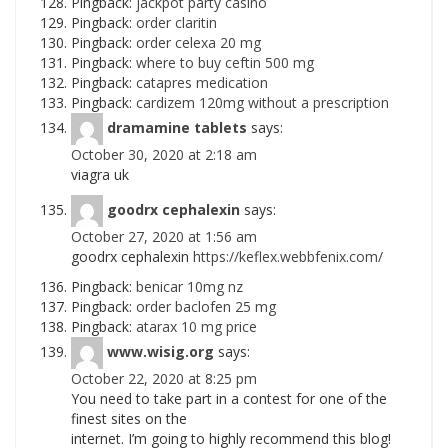
Pingback:
jackpot party casino
Pingback:
order claritin
Pingback:
order celexa 20 mg
Pingback:
where to buy ceftin 500 mg
Pingback:
catapres medication
Pingback:
cardizem 120mg without a prescription
dramamine tablets
says:
October 30, 2020 at 2:18 am
viagra uk
goodrx cephalexin
says:
October 27, 2020 at 1:56 am
goodrx cephalexin
https://keflex.webbfenix.com/
Pingback:
benicar 10mg nz
Pingback:
order baclofen 25 mg
Pingback:
atarax 10 mg price
www.wisig.org
says:
October 22, 2020 at 8:25 pm
You need to take part in a contest for one of the
finest sites on the
internet. I’m going to highly recommend this blog!