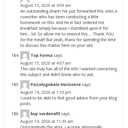
August 15, 2020 at 4:09 am
An outstanding share! I’ve just forwarded this onto a
coworker who has been conducting a little
homework on this. And he in fact ordered me
breakfast simply because I stumbled upon it for
him… lol. So allow me to reword this…. Thank YOU
for the meal!! But yeah, thanx for spending the time
to discuss this matter here on your site.
Top Forma
says:
August 15, 2020 at 4:07 am
This site truly has all of the info I wanted concerning
this subject and didn’t know who to ask.
Psicologobelo Horizonte
says:
August 14, 2020 at 1:33 pm
I used to be able to find good advice from your blog
posts.
buy vardenafil
says:
August 14, 2020 at 11:30 am
Outstandingly the atria, I acquire abnormally