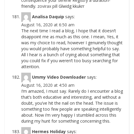
consequence your serene Registry a duration-
friendly.
zovirax pill
Glwidg kkukrr
Analisa Daquip
says:
August 16, 2020 at 6:50 am
The next time I read a blog, I hope that it doesn’t
disappoint me as much as this one. I mean, Yes, it
was my choice to read, however I genuinely thought
you would probably have something helpful to say.
All I hear is a bunch of crying about something that
you could fix if you weren’t too busy searching for
attention.
Ummy Video Downloader
says:
August 16, 2020 at 4:50 am
I’m amazed, I must say. Rarely do I encounter a blog
that’s both educative and interesting, and without a
doubt, you’ve hit the nail on the head. The issue is
something too few people are speaking intelligently
about. Now i’m very happy I stumbled across this
during my hunt for something concerning this.
Hermes Holiday
says: