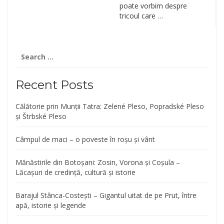
poate vorbim despre
tricoul care …
Search
for:
Recent Posts
Călătorie prin Munții Tatra: Zelené Pleso, Popradské Pleso
și Štrbské Pleso
Câmpul de maci – o poveste în roșu și vânt
Mănăstirile din Botoșani: Zosin, Vorona și Coșula –
Lăcașuri de credință, cultură și istorie
Barajul Stânca-Costești – Gigantul uitat de pe Prut, între
apă, istorie și legende