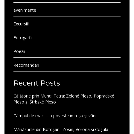
evenimente
Excursii!
Fotogarfii
Poezii
Recomandari
Recent Posts
Călătorie prin Munții Tatra: Zelené Pleso, Popradské
Pleso și Štrbské Pleso
Câmpul de maci – o poveste în roșu și vânt
Mănăstirile din Botoșani: Zosin, Vorona și Coșula –