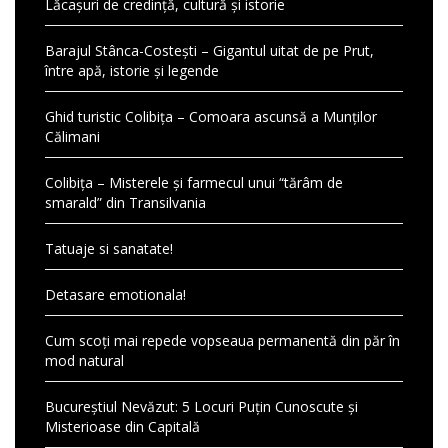
Lăcașuri de credință, cultură și istorie
Barajul Stânca-Costești – Gigantul uitat de pe Prut,
între apă, istorie și legende
Ghid turistic Colibița – Comoara ascunsă a Munților
Călimani
Colibița – Misterele și farmecul unui “tărâm de
smarald” din Transilvania
Tatuaje si sanatate!
Detasare emotionala!
Cum scoți mai repede vopseaua permanentă din păr în
mod natural
Bucureștiul Nevăzut: 5 Locuri Puțin Cunoscute și
Misterioase din Capitală