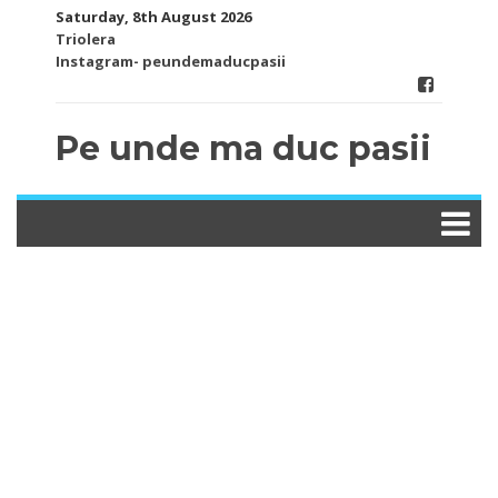
Skip
Saturday, 8th August 2026
to
Triolera
content
Instagram- peundemaducpasii
Pe unde ma duc pasii