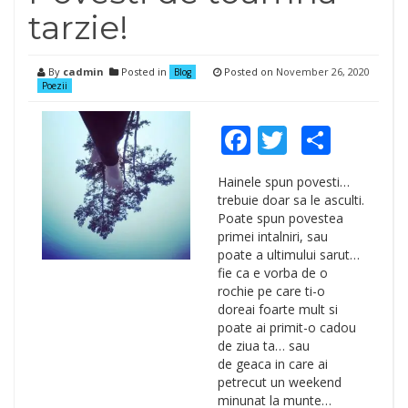
tarzie!
By
cadmin
Posted in
Posted on
November 26, 2020
Blog
Poezii
Facebook
Twitter
Shar
Hainele spun povesti…
trebuie doar sa le asculti.
Poate spun povestea
primei intalniri, sau
poate a ultimului sarut…
fie ca e vorba de o
rochie pe care ti-o
doreai foarte mult si
poate ai primit-o cadou
de ziua ta… sau
de geaca in care ai
petrecut un weekend
minunat la munte…