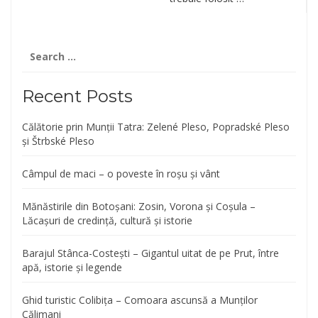
Search
for:
Recent Posts
Călătorie prin Munții Tatra: Zelené Pleso, Popradské Pleso
și Štrbské Pleso
Câmpul de maci – o poveste în roșu și vânt
Mănăstirile din Botoșani: Zosin, Vorona și Coșula –
Lăcașuri de credință, cultură și istorie
Barajul Stânca-Costești – Gigantul uitat de pe Prut, între
apă, istorie și legende
Ghid turistic Colibița – Comoara ascunsă a Munților
Călimani