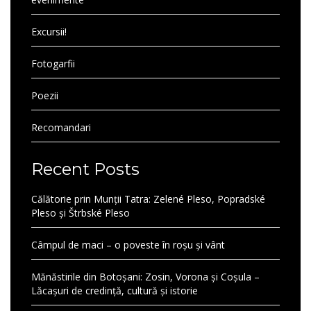
Excursii!
Fotogarfii
Poezii
Recomandari
Recent Posts
Călătorie prin Munții Tatra: Zelené Pleso, Popradské
Pleso și Štrbské Pleso
Câmpul de maci – o poveste în roșu și vânt
Mănăstirile din Botoșani: Zosin, Vorona și Coșula –
Lăcașuri de credință, cultură și istorie