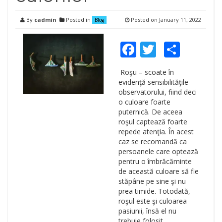
By
cadmin
Posted in
Posted on
January 11, 2022
Blog
Facebook
Twitter
Shar
Roşu – scoate în
evidenţă sensibilităţile
observatorului, fiind deci
o culoare foarte
puternică. De aceea
roşul captează foarte
repede atenţia. În acest
caz se recomandă ca
persoanele care optează
pentru o îmbrăcăminte
de această culoare să fie
stăpâne pe sine şi nu
prea timide. Totodată,
roşul este şi culoarea
pasiunii, însă el nu
trebuie folosit …