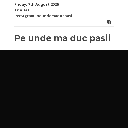
Skip
Friday, 7th August 2026
to
Triolera
content
Instagram- peundemaducpasii
Pe unde ma duc pasii