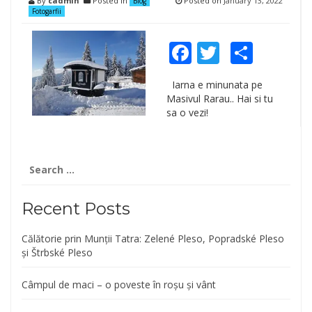
By
cadmin
Posted in
Posted on
January 13, 2022
Blog
Fotogarfii
Facebook
Twitter
Shar
Iarna e minunata pe
Masivul Rarau.. Hai si tu
sa o vezi!
Search
for:
Recent Posts
Călătorie prin Munții Tatra: Zelené Pleso, Popradské Pleso
și Štrbské Pleso
Câmpul de maci – o poveste în roșu și vânt