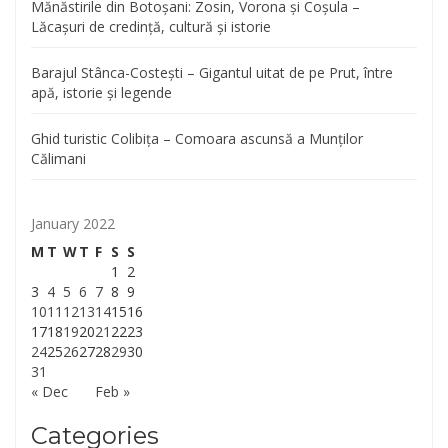
Mănăstirile din Botoșani: Zosin, Vorona și Coșula –
Lăcașuri de credință, cultură și istorie
Barajul Stânca-Costești – Gigantul uitat de pe Prut, între
apă, istorie și legende
Ghid turistic Colibița – Comoara ascunsă a Munților
Călimani
January 2022
M
T
W
T
F
S
S
1
2
3
4
5
6
7
8
9
10
11
12
13
14
15
16
17
18
19
20
21
22
23
24
25
26
27
28
29
30
31
« Dec
Feb »
Categories