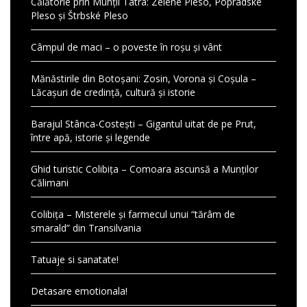
Călătorie prin Munții Tatra: Zelené Pleso, Popradské
Pleso și Štrbské Pleso
Câmpul de maci – o poveste în roșu și vânt
Mănăstirile din Botoșani: Zosin, Vorona și Coșula –
Lăcașuri de credință, cultură și istorie
Barajul Stânca-Costești – Gigantul uitat de pe Prut,
între apă, istorie și legende
Ghid turistic Colibița – Comoara ascunsă a Munților
Călimani
Colibița – Misterele și farmecul unui “tărâm de
smarald” din Transilvania
Tatuaje si sanatate!
Detasare emotionala!