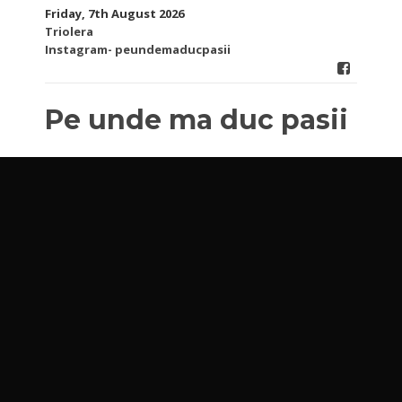
Skip
Friday, 7th August 2026
to
Triolera
content
Instagram- peundemaducpasii
Pe unde ma duc pasii